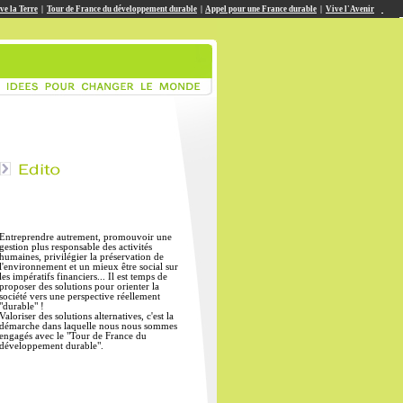
ve la Terre
|
Tour de France du développement durable
|
Appel pour une France durable
|
Vive l'Avenir
Entreprendre autrement, promouvoir une
gestion plus responsable des activités
humaines, privilégier la préservation de
l'environnement et un mieux être social sur
les impératifs financiers... Il est temps de
proposer des solutions pour orienter la
société vers une perspective réellement
"durable" !
Valoriser des solutions alternatives, c'est la
démarche dans laquelle nous nous sommes
engagés avec le "Tour de France du
développement durable".