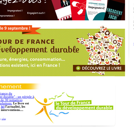
France du
 durable" : un périple à
de 30 initiatives
olutions.
Le livre est
z
ici
l'actualité, les
 interventions....
 site