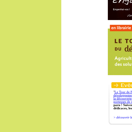
"
Le Tour de 
développement
la découverte 
porteuses de s
paru ! Suive
dédicaces, les
> découvrir le