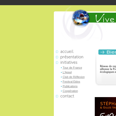
Réseau de rep
•
Tour de France
sillonne la F
écologiques e
•
L'Appel
•
Club de Réflexion
•
Festival Eidos
•
Publications
•
Coopération