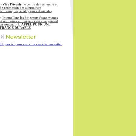
>
Vive l'Avenir
, le centre de recherche et
de promotion des alternatives
économiques, écologiques et sociales
>
Interpellons les dirigeants économiques
et politiques sur l'urgence du changement
en soutenant
L'APPEL POUR UNE
FRANCE DURABLE
Cliquez ici pour vous inscrire à la newsletter.