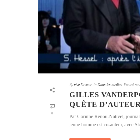
By
vive l'avenir
In
Dans les medias
Posted
nov
GILLES VANDERP
QUÊTE D’AUTEUR
0
Par Corinne Renou-Nativel, journal
jeune homme est co-auteur, avec Sté