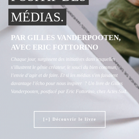
MÉDIAS.
PAR GILLES VANDERPOOTEN,
AVEC ERIC FOTTORINO
Chaque jour, surgissent des initiatives dans lesquelles
s’illustrent le génie créateur, le souci du bien commun,
l’envie d’agir et de faire. Et si les médias s’en faisaient
davantage l’écho pour nous inspirer ? Un livre de Gilles
Vanderpooten, postfacé par Eric Fottorino, chez Actes Sud.
[+] Découvrir le livre