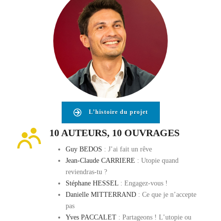
L’histoire du projet
10 AUTEURS, 10 OUVRAGES
Guy BEDOS
: J’ai fait un rêve
Jean-Claude CARRIERE
: Utopie quand
reviendras-tu ?
Stéphane HESSEL
: Engagez-vous !
Danielle MITTERRAND
: Ce que je n’accepte
pas
Yves PACCALET
: Partageons ! L’utopie ou