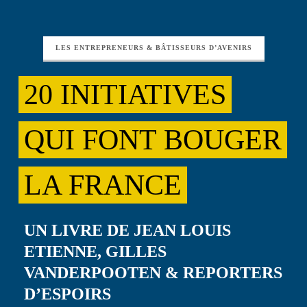
LES ENTREPRENEURS & BÂTISSEURS D’AVENIRS
20 INITIATIVES
QUI FONT BOUGER
LA FRANCE
UN LIVRE DE JEAN LOUIS
ETIENNE, GILLES
VANDERPOOTEN & REPORTERS
D’ESPOIRS