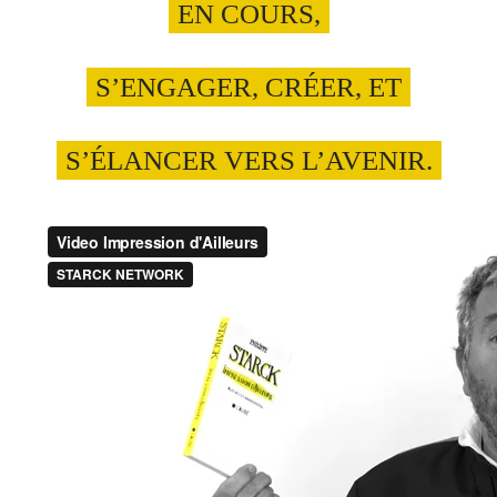
EN COURS,
S’ENGAGER, CRÉER, ET
S’ÉLANCER VERS L’AVENIR.