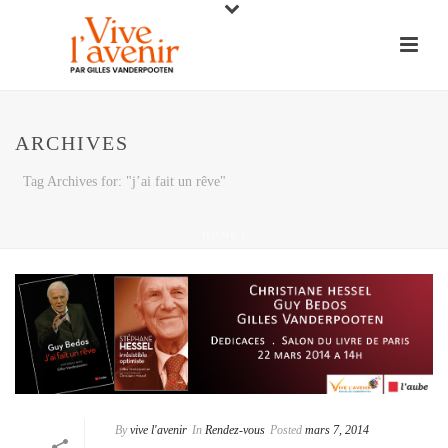
ARCHIVES
Tag Archives for: "j’ai fait un rêve"
HOME
/
By
vive l'avenir
In
Rendez-vous
Posted
mars 7, 2014