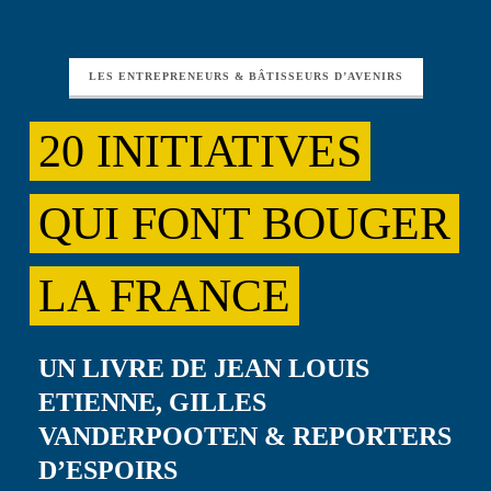
LES ENTREPRENEURS & BÂTISSEURS D’AVENIRS
20 INITIATIVES
QUI FONT BOUGER
LA FRANCE
UN LIVRE DE JEAN LOUIS
ETIENNE, GILLES
VANDERPOOTEN & REPORTERS
D’ESPOIRS