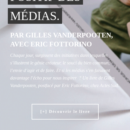
MÉDIAS.
PAR GILLES VANDERPOOTEN,
AVEC ERIC FOTTORINO
Chaque jour, surgissent des initiatives dans lesquelles
s’illustrent le génie créateur, le souci du bien commun,
l’envie d’agir et de faire. Et si les médias s’en faisaient
davantage l’écho pour nous inspirer ? Un livre de Gilles
Vanderpooten, postfacé par Eric Fottorino, chez Actes Sud.
[+] Découvrir le livre