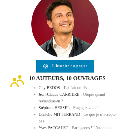
L’histoire du projet
10 AUTEURS, 10 OUVRAGES
Guy BEDOS
: J’ai fait un rêve
Jean-Claude CARRIERE
: Utopie quand
reviendras-tu ?
Stéphane HESSEL
: Engagez-vous !
Danielle MITTERRAND
: Ce que je n’accepte
pas
Yves PACCALET
: Partageons ! L’utopie ou