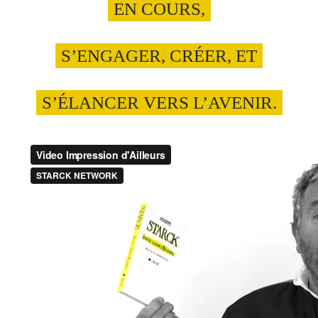
EN COURS,
S’ENGAGER, CRÉER, ET
S’ÉLANCER VERS L’AVENIR.