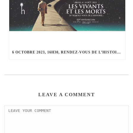
6 OCTOBRE 2023, 16H30, RENDEZ-VOUS DE L’HISTOIRE DE BLOIS : « OÙ SONT NOS NOUVEAUX HÉROS ? »
LEAVE A COMMENT