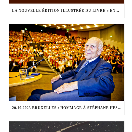
LA NOUVELLE ÉDITION ILLUSTRÉE DU LIVRE « ENGAGEZ-VOUS ! » EST DISPONIBLE
20.10.2023 BRUXELLES : HOMMAGE À STÉPHANE HESSEL