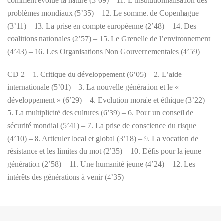
comment évolue la nature (3’09) – 11. L’institutionnalisation des
problèmes mondiaux (5’35) – 12. Le sommet de Copenhague
(3’11) – 13. La prise en compte européenne (2’48) – 14. Des
coalitions nationales (2’57) – 15. Le Grenelle de l’environnement
(4’43) – 16. Les Organisations Non Gouvernementales (4’59)
CD 2 – 1. Critique du développement (6’05) – 2. L’aide
internationale (5’01) – 3. La nouvelle génération et le «
développement » (6’29) – 4. Evolution morale et éthique (3’22) –
5. La multiplicité des cultures (6’39) – 6. Pour un conseil de
sécurité mondial (5’41) – 7. La prise de conscience du risque
(4’10) – 8. Articuler local et global (3’18) – 9. La vocation de
résistance et les limites du mot (2’35) – 10. Défis pour la jeune
génération (2’58) – 11. Une humanité jeune (4’24) – 12. Les
intérêts des générations à venir (4’35)