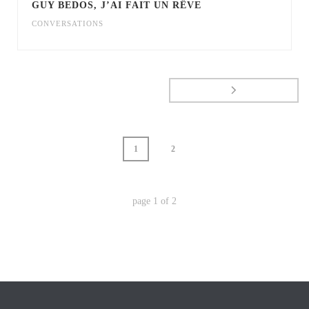
GUY BEDOS, J’AI FAIT UN RÊVE
CONVERSATIONS
1
2
page
1
of
2