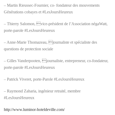
– Martin Rieussec-Fournier, co- fondateur des mouvements
Générations cobayes et #LesJoursHeureux
– Thierry Salomon, vice-président de l’Association négaWatt,
porte-parole #LesJoursHeureux
– Anne-Marie Thomazeau, journaliste et spécialiste des
questions de protection sociale
– Gilles Vanderpooten, journaliste, entrepreneur, co-fondateur,
porte-parole #LesJoursHeureux
– Patrick Viveret, porte-Parole #LesJoursHeureux
– Raymond Zaharia, ingénieur retraité, membre
#LesJoursHeureux
http://
www.luminor-hoteldeville.co
m/