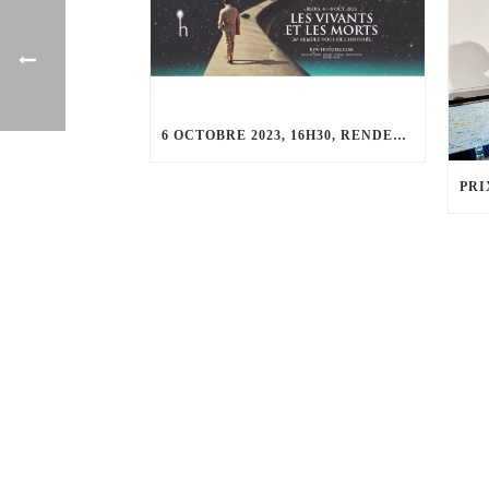
6 OCTOBRE 2023, 16H30, RENDEZ-VOUS DE L’HISTOIRE DE BLOIS : « OÙ SONT NOS NOUVEAUX HÉROS ? »