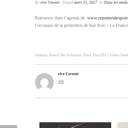
By
vive l'avenir
Posted
mars 15, 2017
In
Dans les medi
Retrouvez dans l’agenda de
www.reportersdespoir
l’occasion de la promotion de leur livre « La France
Arthaud
France Des Solutions
Frsol
Frsol2017
Gilles Van
,
,
,
,
vive l'avenir