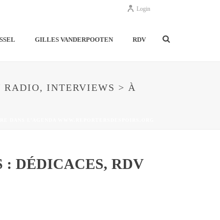
Login
SSEL
GILLES VANDERPOOTEN
RDV
 RADIO, INTERVIEWS > À
UIVRE DANS L’AGENDA WWW.REPORTERSDESPOIRS.ORG
 : DÉDICACES, RDV