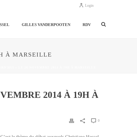
Login
SSEL
GILLES VANDERPOOTEN
RDV
9H À MARSEILLE
RD’HUI » LE 26 NOVEMBRE 2014 À 19H À MARSEILLE
VEMBRE 2014 À 19H À
0
 C’est le thème du débat auxquels Christiane Hessel