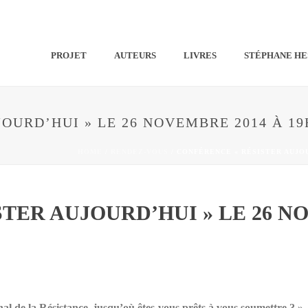
PROJET
AUTEURS
LIVRES
STÉPHANE HE
OURD’HUI » LE 26 NOVEMBRE 2014 À 1
HOME
/
RENDEZ-VOUS
/ CONFÉRENCE « RÉSISTER AUJOU
TER AUJOURD’HUI » LE 26 NO
 de la Résistance, jusqu’où êtes-vous prêts à vous soumettre ? »
.