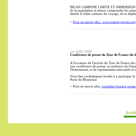
BILAN CARBONE LIMITE ET IMMERSION CU
de la population et mieux comprendre les enjeu
limiter le bilan carbone du voyage, ils se dépl
>
Pour en savoir plus :
www.nature-propre.org
1er juillet 2008
Conférence de presse du Tour de France du 
A l'occasion de l'arrivée du Tour de France du
une conférence de presse, en présence de l'équi
l'évènements, et de représentants associatifs et i
Vous êtes cordialement invités à y participer le
Porte de Montreuil.
> Pour en savoir plus,
consultez l'espace presse
Accuei