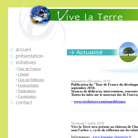
•
Tour de France
•
L'Appel
•
Club de Réflexion
Septembre-Décembre
2010
Publication du "Tour de France du développe
•
Festival Eidos
septembre 2010.
•
Publications
Séances de dédicaces, interventions, rencontre
Toutes les infos sur le nouveau site de l'ouvra
•
Coopération
>
www.vivelaterre.com/tourdefrance
Vendredi 2 juillet
2010
Vive la Terre sera présent au château de Ch
sous l’arbre », cycle de réflexion sur les rel
Informations :
www.domaine-chaumont.fr