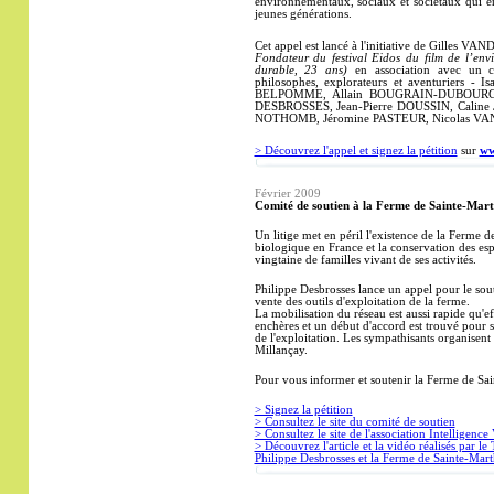
environnementaux, sociaux et sociétaux qui eng
jeunes générations.
Cet appel est
lancé à l'initiative
de Gilles
VAN
Fondateur du festival Eidos du film de l’en
durable, 23 ans)
en association avec un co
philosophes, explorateurs et aventuriers -
Is
BELPOMME, Allain BOUGRAIN-DUBOURG, 
DESBROSSES, Jean-Pierre DOUSSIN, Caline
NOTHOMB, Jéromine PASTEUR, Nicolas VA
> Découvrez l'appel et signez la pétition
sur
ww
Février
2009
Comité de soutien à la Ferme de Sainte-Mart
Un litige met en péril l'existence de la Ferme d
biologique en France et la conservation des esp
vingtaine de familles vivant de ses activités.
Philippe Desbrosses lance un appel pour le soute
vente des outils d'exploitation de la ferme.
La mobilisation du réseau est aussi rapide qu'ef
enchères et un début d'accord est trouvé pour s
de l'exploitation. Les sympathisants organisent
Millançay.
Pour vous informer et soutenir la Ferme de Sai
> Signez la pétition
> Consultez le site du comité de soutien
> Consultez le site de l'association Intelligence 
> Découvrez l'article et la vidéo réalisés par 
Philippe Desbrosses et la Ferme de Sainte-Mar