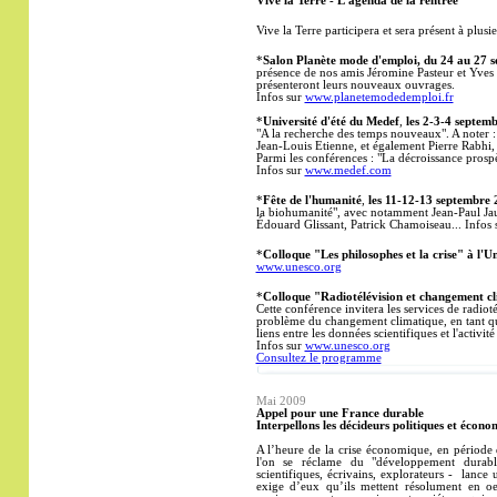
Vive la Terre - L'agenda de la rentrée
Vive la Terre participera et sera présent à plus
*
Salon Planète mode d'emploi, du 24 au 27 
présence de nos amis Jéromine Pasteur et Yves 
présenteront leurs nouveaux ouvrages.
Infos sur
www.planetemodedemploi.fr
*
Université d'été du Medef
,
les 2-3-4 septem
"A la recherche des temps nouveaux". A noter :
Jean-Louis Etienne, et également Pierre Rabhi,
Parmi les conférences : "La décroissance prosp
Infos sur
www.medef.com
*
Fête de l'humanité
,
les 11-12-13 septembre
la biohumanité
", avec notamment Jean-Paul Jau
Édouard Glissant, Patrick Chamoiseau...
Infos 
*
Colloque "Les philosophes et la crise" à l'U
www.unesco.org
*
Colloque "Radiotélévision et changement cl
Cette conférence invitera les services de radioté
problème du changement climatique, en tant que 
liens entre les données scientifiques et l'activit
Infos sur
www.unesco.org
Consultez le programme
Mai
2009
Appel pour une France durable
Interpellons les décideurs politiques et écono
A l’heure de la crise économique, en période 
l'on se réclame du "développement durable
scientifiques, écrivains, explorateurs - lance
exige d’eux qu’ils mettent résolument en oe