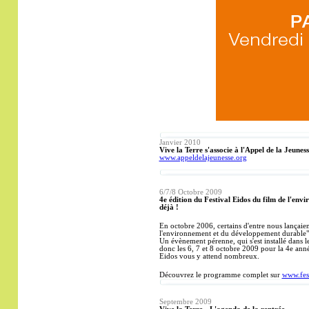
Janvier 2010
Vive la Terre s'associe à l'Appel de la Jeuness
www.appeldelajeunesse.org
6/7/8 Octobre
2009
4e édition du Festival Eidos du film de l'env
déjà !
En octobre 2006, certains d'entre nous lançaien
l'environnement et du développement durable"
Un évènement pérenne, qui s'est installé dans 
donc les 6, 7 et 8 octobre 2009 pour la 4e anné
Eidos vous y attend nombreux.
Découvrez le programme complet sur
www.fest
Septembre
2009