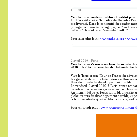
Juin
2010
Vive la Terre soutient
Indibio, l'Institut pour
Indibio a été créé à l'initiative de Jéromine Pas
biodiversité. Dans la continuité du combat mené
protéger la diversité biologique, "ici" en Fran
indiens Ashaninkas, sa "seconde famille".
Pour aller plus loin :
www.indibio.org
/
www.je
2 avril
2010 - Paris
Vive la Terre s'associe
au Tour du monde du d
2010 à la Cité Internationale Universitaire d
Vive la Terre et son "Tour de France du dével
Toogezer et de la Cité Internationale Universita
Tour du monde du développement durable.
Le vendredi 2 avril 2010, à Paris, venez renc
monde entier, et échanger avec eux sur les solu
Au menu : débats & focus sur la biodiversité &
globe-trotters du développement durable, expo
la biodiversité du quartier Montsouris, grand 
Pour en
savoir plus :
www.toogezer.com/tour-