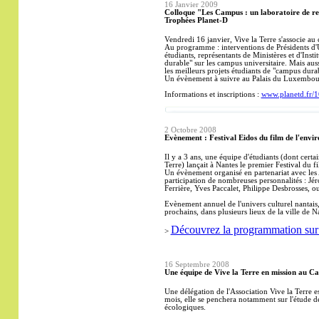
16 Janvier 2009
Colloque "Les Campus : un laboratoire de rec
Trophées Planet-D
Vendredi 16 janvier, Vive la Terre s'associe au
Au programme : interventions de Présidents d'Un
étudiants, représentants de Ministères et d'Ins
durable" sur les campus universitaire. Mais au
les meilleurs projets étudiants de "campus durab
Un évènement à suivre au Palais du Luxembou
Informations et inscriptions :
www.planetd.fr/1
2 Octobre
2008
Evènement : Festival Eidos du film de l'env
Il y a 3 ans, une équipe d'étudiants (dont certa
Terre) lançait à Nantes le premier Festival du
Un évènement organisé en partenariat avec les 
participation de nombreuses personnalités : Jé
Ferrière, Yves Paccalet, Philippe Desbrosses, 
Evènement annuel de l'univers culturel nantais, 
prochains, dans plusieurs lieux de la ville de Na
Découvrez la programmation sur 
>
16 Septembre
2008
Une équipe de Vive la Terre en mission au C
Une délégation de l'Association Vive la Terre 
mois, elle se penchera notamment sur l'étude 
écologiques.