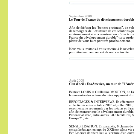
Septembre
2008
Le Tour de France du développement durable 
Afin de diffuser les “bonnes pratiques”, de valor
de témoigner de l’existence de ces solutions qu
environnement et à la construction d’une écon
France du développement durable" va se prolon
plaisir de vous faire part très prochainement.
Nous vous invitons à vous inscrire à la newslett
pour être tenu au courant de notre actualité.
Août 2008
Clin d'oeil : EcoAmerica, un tour de "l'Amé
Béatrice LOUIS et Guillaume MOUTON, de l'a
la rencontre des acteurs du développement dur
REPORTAGES & INTERVIEWS. Ils effectueront ce
collectivités entre octobre 2008 et juillet 2009,
seront ensuite retransmis par les médias en Fra
afin de montrer que le développement durable, 
Partenariat avec, entre autres : 3D Territoires,
Europa21, etc.
SENSIBILISATION. En parallèle, 6 classes de
sensibilisées aux enjeux du XXIème siècle via 
EcoAmerica donnera lieu à l'écriture d'un ouvr