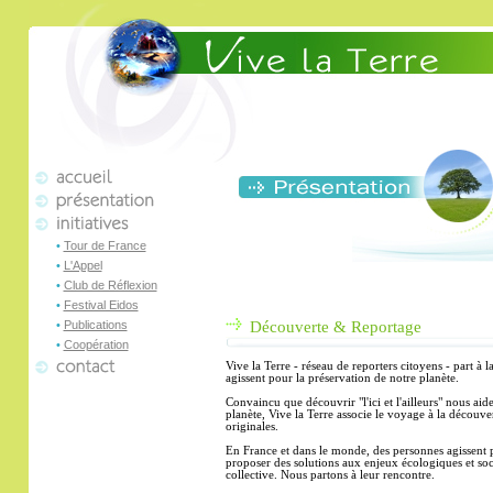
•
Tour de France
•
L'Appel
•
Club de Réflexion
•
Festival Eidos
•
Publications
Découverte & Reportage
•
Coopération
Vive la Terre - réseau de reporters citoyens - part à
agissent pour la préservation de notre planète.
Convaincu que d
écouvrir "l'ici et l'ailleurs" nous ai
planète, Vive la Terre
associe le voyage à la découvert
originales.
En France et dans le monde, des personnes agissent 
proposer des solutions aux enjeux écologiques et soc
collective. Nous partons à leur rencontre.