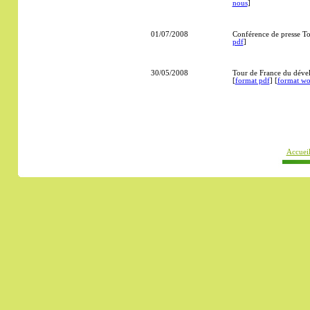
nous
]
01/07/2008
Conférence de presse T
pdf
]
30/05/2008
Tour de France du déve
[
format pdf
] [
format wo
Accuei