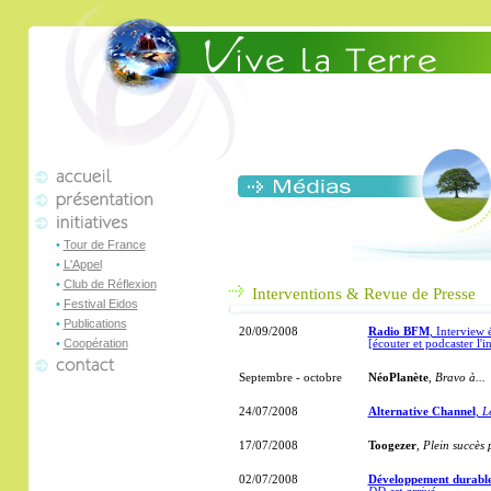
•
Tour de France
•
L'Appel
•
Club de Réflexion
Interventions & Revue de Presse
•
Festival Eidos
•
Publications
20/09/2008
Radio BFM
, Interview 
•
Coopération
[écouter et podcaster l'i
Septembre - octobre
NéoPlanète
, Bravo à...
24/07/2008
Alternative Channel
, L
17/07/2008
Toogezer
,
Plein succès 
02/07/2008
Développement durable