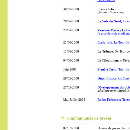
DD est arrivé
30/06/2008
France Info
[écouter l'interview]
28/06/2008
La Voix du Nord
,
Le to
23/06/2008
Vaucluse Matin - Le D
France de trois étudiants
21/06/2008
Ecolo-Info,
Le Tour de
11/06/2006
La Tribune
,
Un Tour de
04/06/2008
Le Télégramme
« Dével
Juin 2008
Planète Terra
, Tour de
29/05/2008
Ouest France
,
Un Tour 
27/05/2008
Développement durable
développement durable
Mai-Juillet 2008
Radio Fréquence Terre
Communiqués de presse
02/07/2008
Dossier de presse Tour 