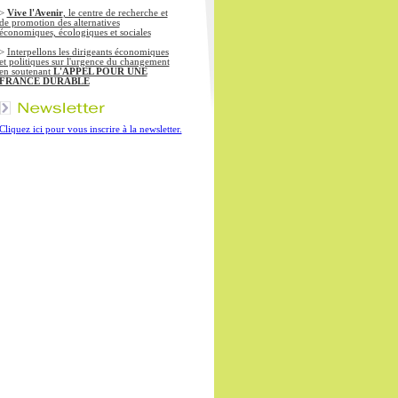
>
Vive l'Avenir
, le centre de recherche et
de promotion des alternatives
économiques, écologiques et sociales
>
Interpellons les dirigeants économiques
et politiques sur l'urgence du changement
en soutenant
L'APPEL POUR UNE
FRANCE DURABLE
Cliquez ici pour vous inscrire à la newsletter.