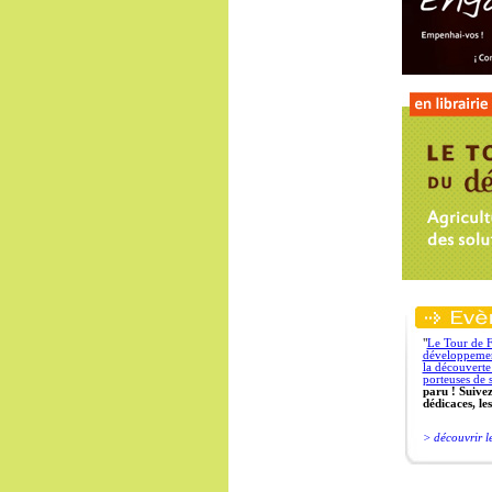
"
Le Tour de 
développement
la découverte 
porteuses de s
paru ! Suive
dédicaces, les
> découvrir le