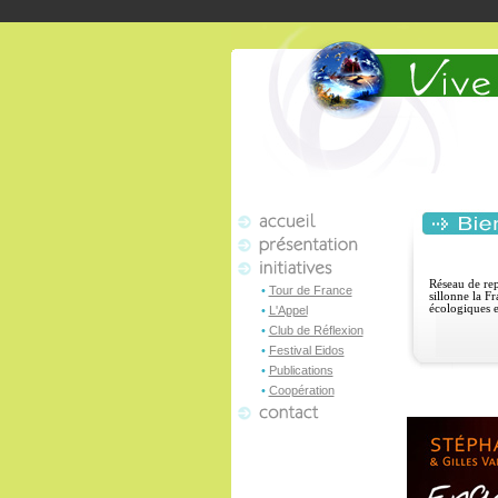
Réseau de rep
•
Tour de France
sillonne la F
écologiques e
•
L'Appel
•
Club de Réflexion
•
Festival Eidos
•
Publications
•
Coopération