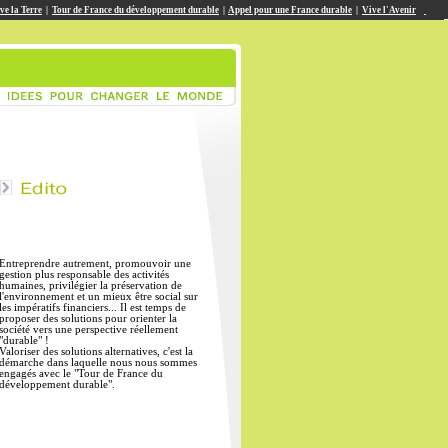
ve la Terre
|
Tour de France du développement durable
|
Appel pour une France durable
|
Vive l'Avenir
Entreprendre autrement, promouvoir une
gestion plus responsable des activités
humaines, privilégier la préservation de
l'environnement et un mieux être social sur
les impératifs financiers... Il est temps de
proposer des solutions pour orienter la
société vers une perspective réellement
"durable" !
Valoriser des solutions alternatives, c'est la
démarche dans laquelle nous nous sommes
engagés avec le "Tour de France du
développement durable".