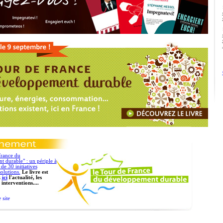
France du
 durable" : un périple à
de 30 initiatives
olutions.
Le livre est
z
ici
l'actualité, les
 interventions....
 site