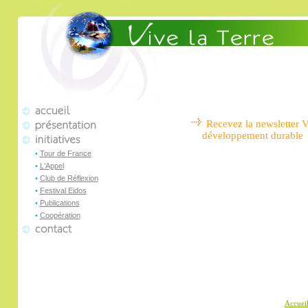
Recevez la newsletter V
développement durable
•
Tour de France
•
L'Appel
•
Club de Réflexion
•
Festival Eidos
•
Publications
•
Coopération
Accuei